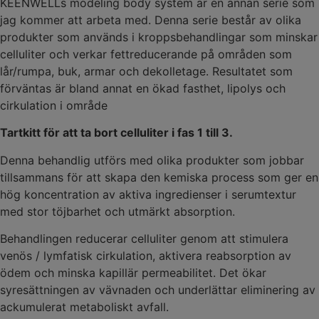
KEENWELLs modeling body system är en annan serie som
jag kommer att arbeta med. Denna serie består av olika
produkter som används i kroppsbehandlingar som minskar
celluliter och verkar fettreducerande på områden som
lår/rumpa, buk, armar och dekolletage. Resultatet som
förväntas är bland annat en ökad fasthet, lipolys och
cirkulation i område
Tartkitt för att ta bort celluliter i fas 1 till 3.
Denna behandlig utförs med olika produkter som jobbar
tillsammans för att skapa den kemiska process som ger en
hög koncentration av aktiva ingredienser i serumtextur
med stor töjbarhet och utmärkt absorption.
Behandlingen reducerar celluliter genom att stimulera
venös / lymfatisk cirkulation, aktivera reabsorption av
ödem och minska kapillär permeabilitet. Det ökar
syresättningen av vävnaden och underlättar eliminering av
ackumulerat metaboliskt avfall.