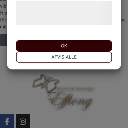
Læs mere om vores brug af cookies og
viktig reducerande och anti-cellulite effekt. Det ökar
behandling af persondata på vores
frisättningen av adiponectin från fettfrisättning för att
förbättra metabolismen av toniska fibrer (typ I) och deras
hjemmeside.
mitokondriella aktivitet.
Kontakt
OK
NØDVENDIGE
PRÆFERENCER
AFVIS ALLE
MARKETING
STATISTIK