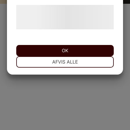
Læs mere om vores brug af cookies og
behandling af persondata på vores
hjemmeside.
OK
NØDVENDIGE
PRÆFERENCER
AFVIS ALLE
MARKETING
STATISTIK