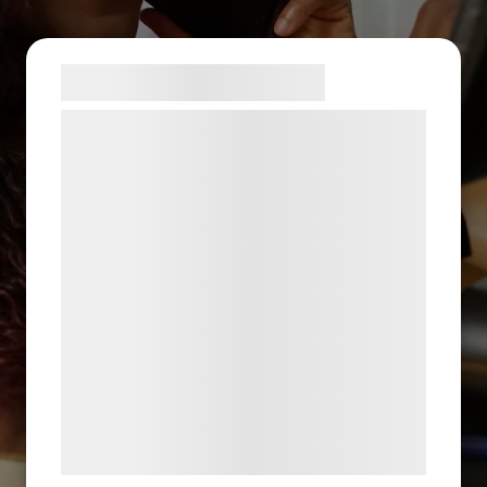
Samtykke til cookies
Vi og vores samarbejdspartnere bruger
teknologier, herunder cookies, til at
indsamle oplysninger om dig til forskellige
formål, herunder: Tilpasning af annoncering,
bedre brugeroplevelse, funktionalitet,
statistik og marketing. Disse oplysninger
kan blive delt med annoncerings- og
analysepartnere, som kan kombinere dem
med data, du tidligere har givet dem eller
de har indsamlet gennem din brug af deres
tjenester. Ved at klikke på 'OK' giver du
samtykke til disse formål.